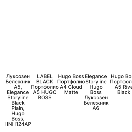
Луксозен
LABEL
Hugo Boss
Elegance
Hugo Bo
Бележник
BLACK
Портфолио
Storyline
Портфол
А5,
Портфолио
А4 Cloud
Hugo
А5 Riv
Elegance
A5 HUGO
Matte
Boss
Black
Storyline
BOSS
Луксозен
Black
Бележник
Plain,
A6
Hugo
Boss,
HNH124AP