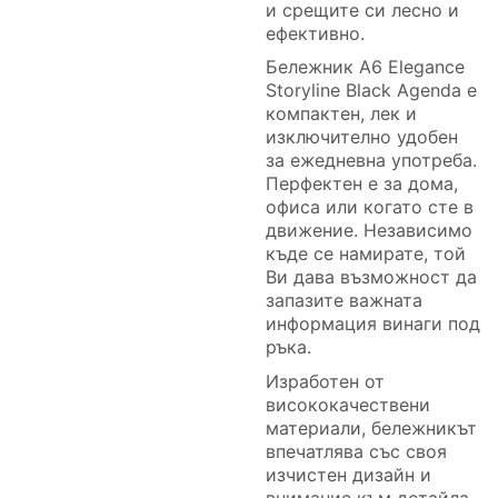
и срещите си лесно и
ефективно.
Бележник A6 Elegance
Storyline Black Agenda е
компактен, лек и
изключително удобен
за ежедневна употреба.
Перфектен е за дома,
офиса или когато сте в
движение. Независимо
къде се намирате, той
Ви дава възможност да
запазите важната
информация винаги под
ръка.
Изработен от
висококачествени
материали, бележникът
впечатлява със своя
изчистен дизайн и
внимание към детайла.