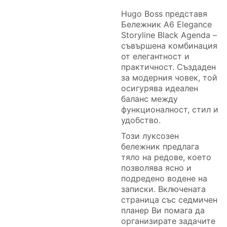
Hugo Boss представя
Бележник A6 Elegance
Storyline Black Agenda –
съвършена комбинация
от елегантност и
практичност. Създаден
за модерния човек, той
осигурява идеален
баланс между
функционалност, стил и
удобство.
Този луксозен
бележник предлага
тяло на редове, което
позволява ясно и
подредено водене на
записки. Включената
страница със седмичен
планер Ви помага да
организирате задачите