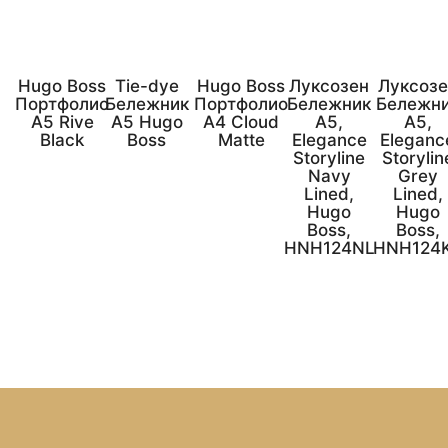
Hugo Boss
Tie-dye
Hugo Boss
Луксозен
Луксозе
Портфолио
Бележник
Портфолио
Бележник
Бележн
А5 Rive
A5 Hugo
А4 Cloud
А5,
А5,
Black
Boss
Matte
Elegance
Eleganc
Storyline
Storylin
Navy
Grey
Lined,
Lined,
Hugo
Hugo
Boss,
Boss,
HNH124NL
HNH124