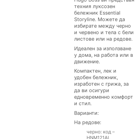
техния луксозен
бележник Essential
Storyline. Можете да
избирате между черно
и червено и тела с бели
листове или на редове.
Идеален за използване
у дома, на работа или в
движение.
Компактен, лек и
удобен бележник,
изработен с грижа, за
да ви осигури
едновременно комфорт
и стил.
Варианти:
На редове:
черно: код –
HNM121AL