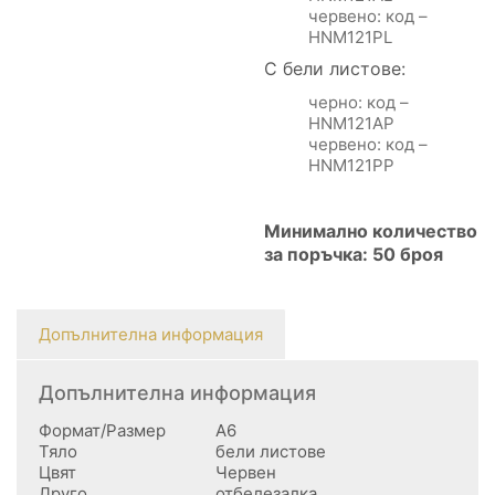
червено: код –
HNM121PL
С бели листове:
черно: код –
HNM121AP
червено: код –
HNM121PP
Минимално количество
за поръчка: 50 броя
Допълнителна информация
Допълнителна информация
Формат/Размер
А6
Тяло
бели листове
Цвят
Червен
Друго
отбелезалка