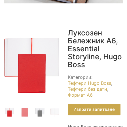
Луксозен
Бележник A6,
Essential
Storyline, Hugo
Boss
Категории:
Тефтери Hugo Boss
,
Тефтери без дати
,
Формат А6
Изпрати запитване
Hugo Boss ви представя