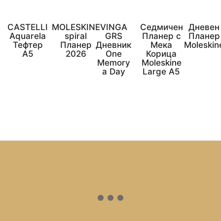
CASTELLI
MOLESKINE
VINGA
Седмичен
Дневен
Aquarela
spiral
GRS
Планер с
Планер
Тефтер
Планер
Дневник
Мека
Moleskin
А5
2026
One
Корица
Memory
Moleskine
a Day
Large A5