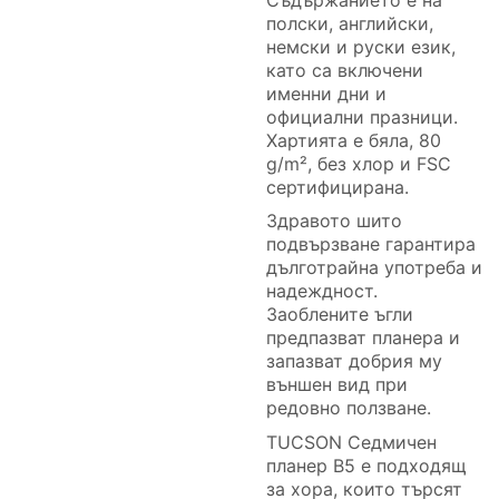
полски, английски,
немски и руски език,
като са включени
именни дни и
официални празници.
Хартията е бяла, 80
g/m², без хлор и FSC
сертифицирана.
Здравото шито
подвързване гарантира
дълготрайна употреба и
надеждност.
Заоблените ъгли
предпазват планера и
запазват добрия му
външен вид при
редовно ползване.
TUCSON Седмичен
планер B5 е подходящ
за хора, които търсят