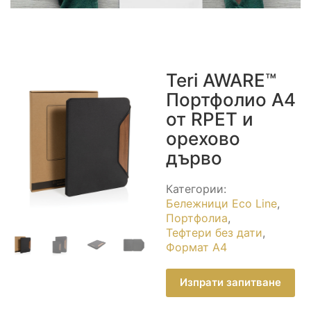
Teri AWARE™
Портфолио А4
от RPET и
орехово
дърво
Категории:
Бележници Eco Line
,
Портфолиа
,
Тефтери без дати
,
Формат A4
Изпрати запитване