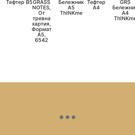
Тефтер B5
GRASS
Бележник
Тефтер
GRS
NOTES,
А5
A4
Бележни
От
ThINKme
A4
тревна
ThINKm
хартия,
Формат
А5,
6542