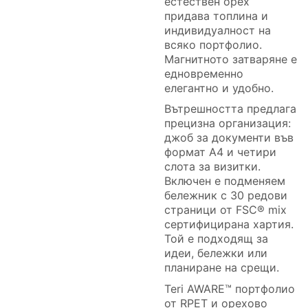
естествен орех
придава топлина и
индивидуалност на
всяко портфолио.
Магнитното затваряне е
едновременно
елегантно и удобно.
Вътрешността предлага
прецизна организация:
джоб за документи във
формат A4 и четири
слота за визитки.
Включен е подменяем
бележник с 30 редови
страници от FSC® mix
сертифицирана хартия.
Той е подходящ за
идеи, бележки или
планиране на срещи.
Teri AWARE™ портфолио
от RPET и орехово