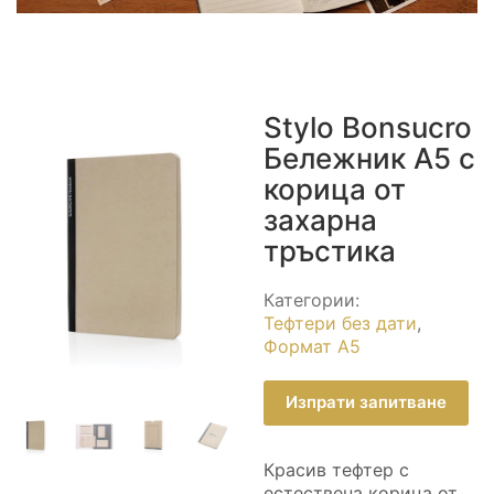
Stylo Bonsucro
Бележник A5 с
корица от
захарна
тръстика
Категории:
Тефтери без дати
,
Формат А5
Изпрати запитване
Красив тефтер с
естествена корица от