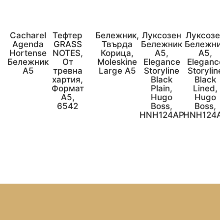
Cacharel
Тефтер
Бележник,
Луксозен
Луксоз
Agenda
GRASS
Твърда
Бележник
Бележн
Hortense
NOTES,
Корица,
А5,
А5,
Бележник
От
Moleskine
Elegance
Eleganc
А5
тревна
Large A5
Storyline
Storylin
хартия,
Black
Black
Формат
Plain,
Lined,
А5,
Hugo
Hugo
6542
Boss,
Boss,
HNH124AP
HNH124