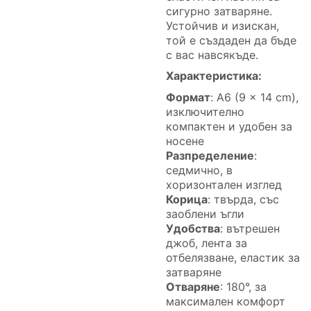
сигурно затваряне.
Устойчив и изискан,
той е създаден да бъде
с вас навсякъде.
Характеристика:
Формат
: A6 (9 x 14 cm),
изключително
компактен и удобен за
носене
Разпределение
:
седмично, в
хоризонтален изглед
Корицa
: твърда, със
заоблени ъгли
Удобства
: вътрешен
джоб, лента за
отбелязване, еластик за
затваряне
Отваряне
: 180°, за
максимален комфорт