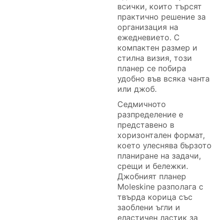
всички, които търсят
практично решение за
организация на
ежедневието. С
компактен размер и
стилна визия, този
планер се побира
удобно във всяка чанта
или джоб.
Седмичното
разпределение е
представено в
хоризонтален формат,
което улеснява бързото
планиране на задачи,
срещи и бележки.
Джобният планер
Moleskine разполага с
твърда корица със
заоблени ъгли и
еластичен ластик за