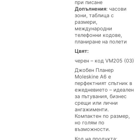
при писане
Допълнения
: часови
зони, таблица с
размери,
международни
телефонни кодове,
планиране на полети
Цвят:
черен – код VM205 (03)
Джобен Планер
Moleskine A6 е
перфектният спътник в
ежедневието – идеален
за пътувания, бизнес
срещи или лични
ангажименти.
Компактен по размер,
но голям по
възможности.
Код на продукта: