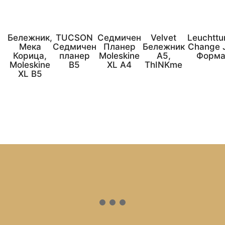
Бележник,
TUCSON
Седмичен
Velvet
Leuchttu
Мека
Седмичен
Планер
Бележник
Change J
Корица,
планер
Moleskine
А5,
Форма
Moleskine
B5
XL A4
ThINKme
XL B5