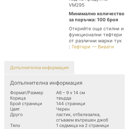
VM295
Минимално количество
за поръчка: 100 броя
Открийте още стилни и
функционални тефтери
от различни марки тук
:
Тефтери — Вивати
Допълнителна информация
Допълнителна информация
Формат/Размер
А6 – 9 х 14 см
Корица
твърда
Брой страници
144 страници
Цвят
Черен
Друго
ластик, отбелезалка,
сгъваем вътрешен джоб
Тяло
1 седмица на 2 страници