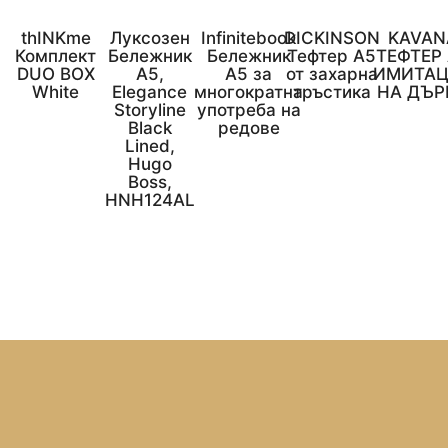
thINKme
Луксозен
Infinitebook
DICKINSON
KAVAN
Комплект
Бележник
Бележник
Тефтер A5
ТЕФТЕР
DUO BOX
А5,
A5 за
от захарна
ИМИТА
White
Elegance
многократна
тръстика
НА ДЪР
Storyline
употреба на
Black
редове
Lined,
Hugo
Boss,
HNH124AL