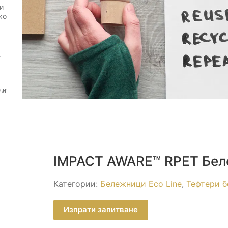
и
ко
т
 и
IMPACT AWARE™ RPET Бел
Категории:
Бележници Eco Line
,
Тефтери б
Изпрати запитване