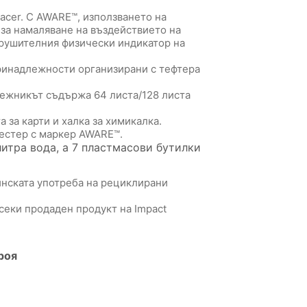
racer. С AWARE™, използването на
за намаляване на въздействието на
зрушителния физически индикатор на
ринадлежности организирани с тефтера
ежникът съдържа 64 листа/128 листа
 за карти и халка за химикалка.
естер с маркер AWARE™.
литра вода, а 7 пластмасови бутилки
нската употреба на рециклирани
всеки продаден продукт на Impact
роя