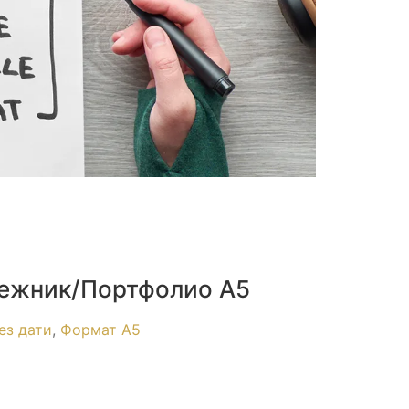
ежник/Портфолио А5
ез дати
,
Формат А5