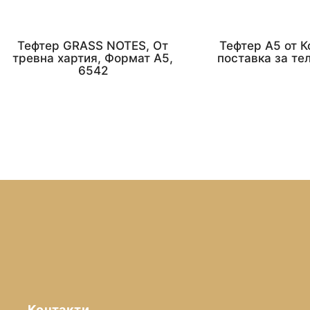
Тефтер GRASS NOTES, От
Тефтер A5 от К
тревна хартия, Формат А5,
поставка за те
6542
Контакти