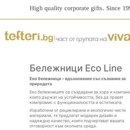
High quality corporate gifts. Since 19
Бележници Eco Line
Еко бележници – вдъхновение със съзнание за
природата
Еко бележниците са създадени за хора и компани
които държат на устойчивостта, без да правят
компромис с функционалността и естетиката.
Изработени от рециклирани и екологично чисти
материали, те предлагат модерен дизайн и
надеждно качество, които подчертават вашата
отговорност към околната среда.