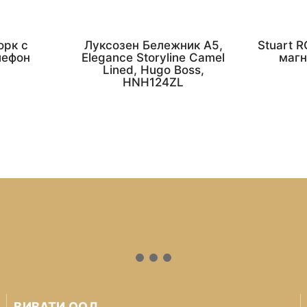
орк с
Луксозен Бележник А5,
Stuart 
лефон
Elegance Storyline Camel
магн
Lined, Hugo Boss,
HNH124ZL
ВИВАТИ ООД