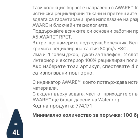
Тази колекция Impact е направена с AWARE™ t
истински рециклирани тъкани и претенциите 
водата са гарантирани чрез използване на ра
AWARE и блокчейн технологията.
Поддържайте всичките си основни работни п
A5 AWARE™ RPET.
Вътре ще намерите подходящ бележник. Бел
кремава рециклирана хартия 80gm/s FSC.
Има и 1 голям джоб, джоб за телефон, 2 слота
Интериор и екстериор 100% рециклиран поли
Ако изберете този артикул, спестявате 4 
са използвани повторно.
С индикатор AWARE™, който потвърждава исти
материали.
С акцент върху водата, част от приходите от 
AWARE™ ще бъдат дарени на Water.org.
Код на продукта: 774.171
Минимално количество за поръчка: 100 б