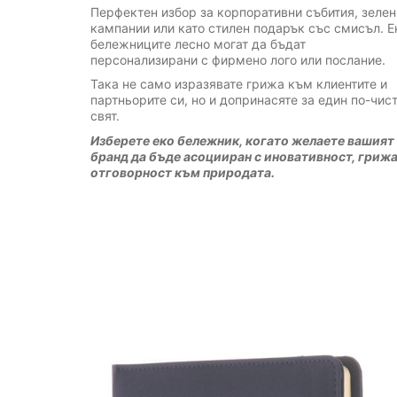
Перфектен избор за корпоративни събития, зелен
кампании или като стилен подарък със смисъл. Е
бележниците лесно могат да бъдат
персонализирани с фирмено лого или послание.
Така не само изразявате грижа към клиентите и
партньорите си, но и допринасяте за един по-чис
свят.
Изберете еко бележник, когато желаете вашият
бранд да бъде асоцииран с иновативност, грижа
отговорност към природата.