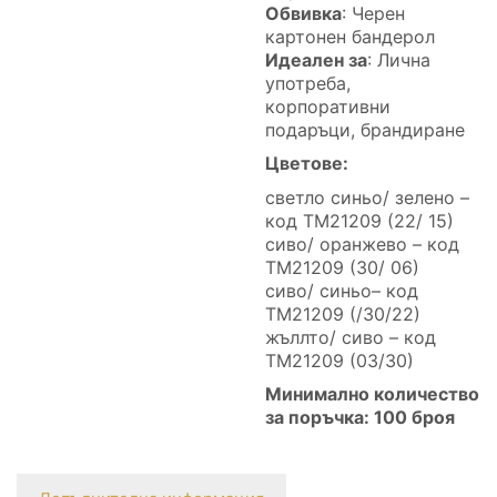
Обвивка
: Черен
картонен бандерол
Идеален за
: Лична
употреба,
корпоративни
подаръци, брандиране
Цветове:
светло синьо/ зелено –
код ТМ21209 (22/ 15)
сиво/ оранжево – код
ТМ21209 (30/ 06)
сиво/ синьо– код
ТМ21209 (/30/22)
жъллто/ сиво – код
TM21209 (03/30)
Минимално количество
за поръчка: 100 броя