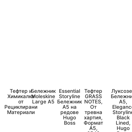
Тефтер и
Бележник
Essential
Тефтер
Луксоз
Химикалка
Moleskine
Storyline
GRASS
Бележн
от
Large A5
Бележник
NOTES,
А5,
Рециклирани
A5 на
От
Eleganc
Материали
редове
тревна
Storylin
Hugo
хартия,
Black
Boss
Формат
Lined,
А5,
Hugo