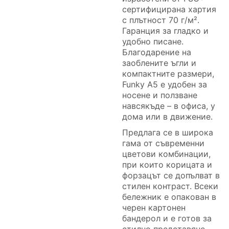
сертифицирана хартия
с плътност 70 г/м².
Гаранция за гладко и
удобно писане.
Благодарение на
заоблените ъгли и
компактните размери,
Funky А5 е удобен за
носене и ползване
навсякъде – в офиса, у
дома или в движение.
Предлага се в широка
гама от съвременни
цветови комбинации,
при които корицата и
форзацът се допълват в
стилен контраст. Всеки
бележник е опакован в
черен картонен
бандерол и е готов за
стилно представяне