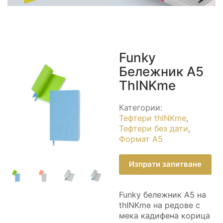
Funky
Бележник А5
ThINKme
Категории:
Тефтери thINKme
,
Тефтери без дати
,
Формат А5
Изпрати запитване
Funky бележник А5 на
thINKme на редове с
мека кадифена корица