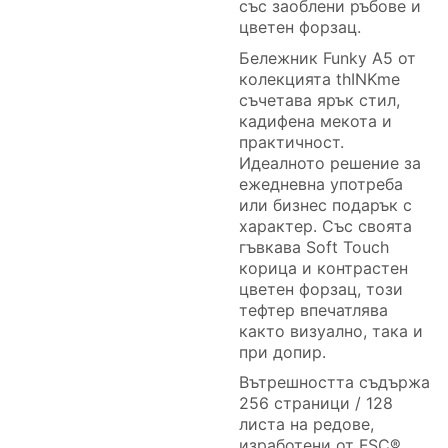
със заоблени ръбове и
цветен форзац.
Бележник Funky А5 от
колекцията thINKme
съчетава ярък стил,
кадифена мекота и
практичност.
Идеалното решение за
ежедневна употреба
или бизнес подарък с
характер. Със своята
гъвкава Soft Touch
корица и контрастен
цветен форзац, този
тефтер впечатлява
както визуално, така и
при допир.
Вътрешността съдържа
256 страници / 128
листа на редове,
изработени от FSC®