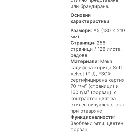
или брандиране.
Основни
характеристики
:
Размери
: A5 (130 x 210
мм)
Страници
: 256
страници / 128 листа,
редове
Материали
: Мека
кадифена корица Soft
Velvet (PU), FSC®
сертифицирана хартия
70 г/м² (страници) и
160 г/м² (форзац), с
контрастен цвят за
стилен визуален ефект
при отваряне
Функционалности
:
Заоблени ъгли, цветен
форзац