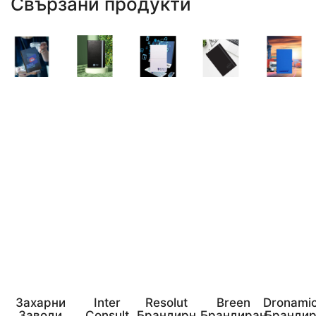
Свързани продукти
Захарни
Inter
Resolut
Breen
Dronami
Заводи
Consult
Брандирн
Брандиран
Бранди