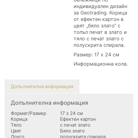
индивидуален дизайн
за Geotrading. Корица
от ефектен картон в
цвят „бяло злато“ с
топъл печат в злато и
тяло с печат злато с
полускрита спирала.
Размер: 17 х 24 см
Информационна кола.
Допълнителна информация
Допълнителна информация
Формат/Размер
17 х 24 см
Корица
Ефектен картон
Тяло
с печат злато
Цвят
Бяло злато
Друго
полускрита спирала