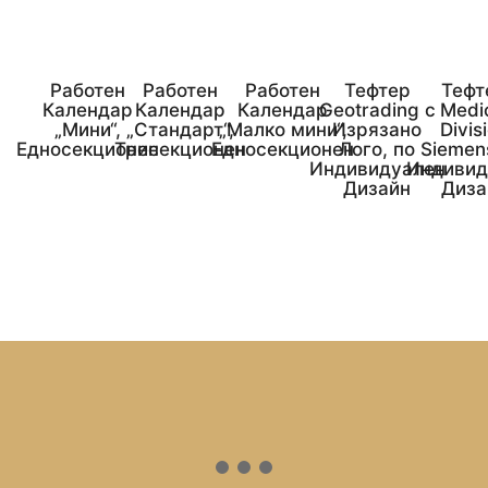
Работен
Работен
Работен
Тефтер
Тефт
Календар
Календар
Календар
Geotrading с
Medi
„Мини“,
„Стандарт“,
„Малко мини“,
Изрязано
Divis
Едносекционен
Трисекционен
Едносекционен
Лого, по
Siemen
Индивидуален
Индивид
Дизайн
Диза