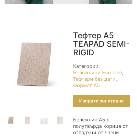
Тефтер A5
TEAPAD SEMI-
RIGID
Категории:
Бележници Eco Line
,
Тефтери без дати
,
Формат А5
Изпрати запитване
Бележник А5 с
полутвърда корица от
отпадъци от чаени