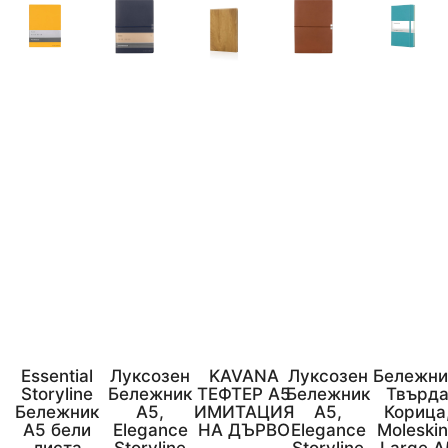
Essential
Луксозен
KAVANA
Луксозен
Бележни
Storyline
Бележник
ТЕФТЕР A5
Бележник
Твърд
Бележник
А5,
ИМИТАЦИЯ
А5,
Корица
A5 бели
Elegance
НА ДЪРВО
Elegance
Moleski
листа
Storyline
Storyline
Large A