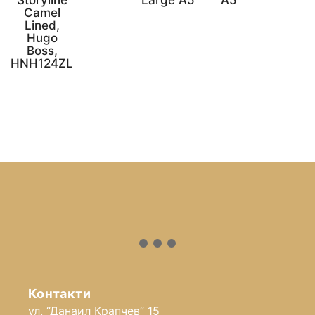
Camel
Lined,
Hugo
Boss,
HNH124ZL
Контакти
ул. “Данаил Крапчев” 15