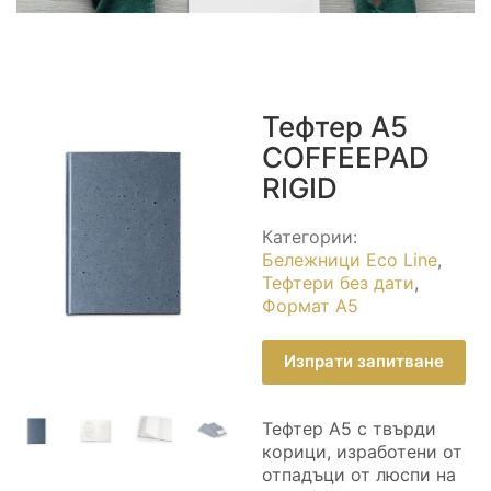
Тефтер A5
COFFEEPAD
RIGID
Категории:
Бележници Eco Line
,
Тефтери без дати
,
Формат А5
Изпрати запитване
Тефтер A5 с твърди
корици, изработени от
отпадъци от люспи на