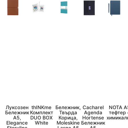
Луксозен
thINKme
Бележник,
Cacharel
NOTA A
Бележник
Комплект
Твърда
Agenda
тефтер 
А5,
DUO BOX
Корица,
Hortense
химикал
Elegance
White
Moleskine
Бележник
Storyline
Large A5
А5