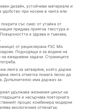
ивен дизайн, устойчиви материали и
 удобство при носене в чанта или
 покрита със смес от утайка от
инация придава приятна текстура и
Повърхността е здрава и гъвкава,
.
раници) от рециклирана FSC Mix
 редове. Подходяща е за водене на
е на ежедневни задачи. Страниците
потреба.
на лента за затваряне, която държи
дена лента отметка помага лесно да
а. Допълнително има държач за
ериал удължава жизнения цикъл на
отпадъците и насърчава повторната
ственият процес комбинира модерни
алява екологичния отпечатък.