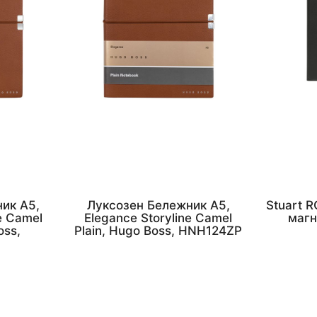
ик А5,
Луксозен Бележник А5,
Stuart 
e Camel
Elegance Storyline Camel
магн
oss,
Plain, Hugo Boss, HNH124ZP