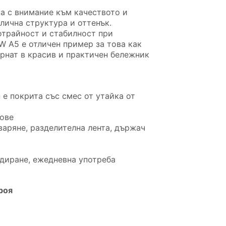
а с внимание към качеството и
злична структура и оттенък.
отрайност и стабилност при
W A5 е отличен пример за това как
рнат в красив и практичен бележник
 е покрита със смес от утайка от
дове
тваряне, разделителна лента, държач
ндиране, ежедневна употреба
роя