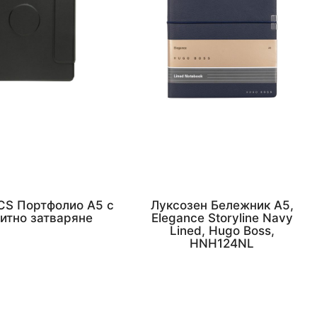
RCS Портфолио А5 с
Луксозен Бележник А5,
итно затваряне
Elegance Storyline Navy
Lined, Hugo Boss,
HNH124NL