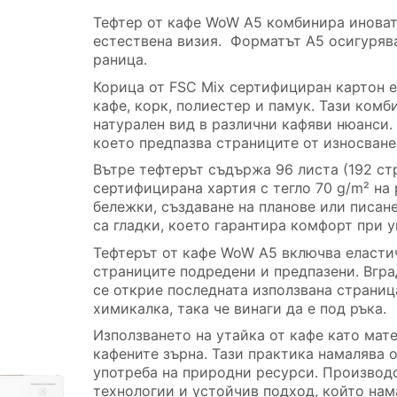
Тефтер от кафе WoW A5 комбинира иноват
естествена визия. Форматът A5 осигурява
раница.
Корица от FSC Mix сертифициран картон е
кафе, корк, полиестер и памук. Тази комб
натурален вид в различни кафяви нюанси. 
което предпазва страниците от износване
Вътре тефтерът съдържа 96 листа (192 ст
сертифицирана хартия с тегло 70 g/m² на
бележки, създаване на планове или писан
са гладки, което гарантира комфорт при у
Тефтерът от кафе WoW A5 включва еластич
страниците подредени и предпазени. Вгра
се открие последната използвана страниц
химикалка, така че винаги да е под ръка.
Използването на утайка от кафе като мат
кафените зърна. Тази практика намалява 
употреба на природни ресурси. Производ
технологии и устойчив подход, който нам