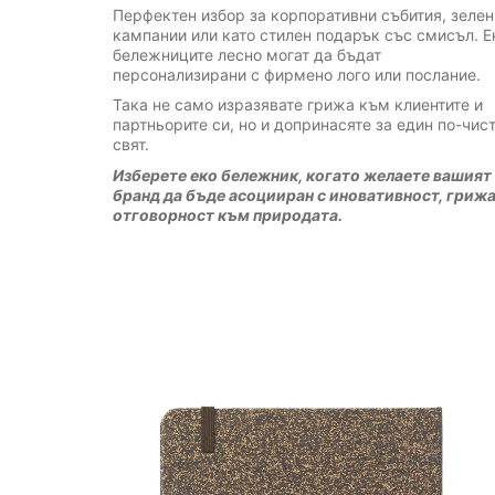
Перфектен избор за корпоративни събития, зелен
кампании или като стилен подарък със смисъл. Е
бележниците лесно могат да бъдат
персонализирани с фирмено лого или послание.
Така не само изразявате грижа към клиентите и
партньорите си, но и допринасяте за един по-чис
свят.
Изберете еко бележник, когато желаете вашият
бранд да бъде асоцииран с иновативност, грижа
отговорност към природата.