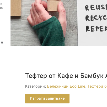
и
ко
т
 и
Тефтер от Кафе и Бамбук 
Категории:
Бележници Eco Line
,
Тефтери б
Изпрати запитване