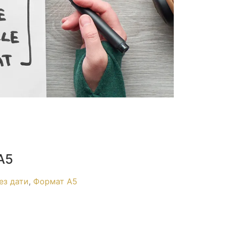
А5
ез дати
,
Формат А5