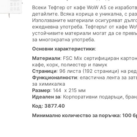
Всеки Тефтер от кафе WoW A5 се изработв
детайлите. Всяка корица е уникална, с ра
Използваните материали осигуряват дълг
ежедневна употреба. Тефтерът от кафе Wo
устойчивите материали могат да се превъ
за многократна употреба.
Основни характеристики
:
Материали
: FSC Mix сертифициран картон
кафе, корк, полиестер и памук
Страници
: 96 листа (192 страници) на ре
Функционалности
: еластична лента за за
за химикалка
Размер
: 144 x 215 мм
Идеален за
: Корпоративни подаръци, бра
Код: 3877.40
Минимално количество за поръчка: 100 б