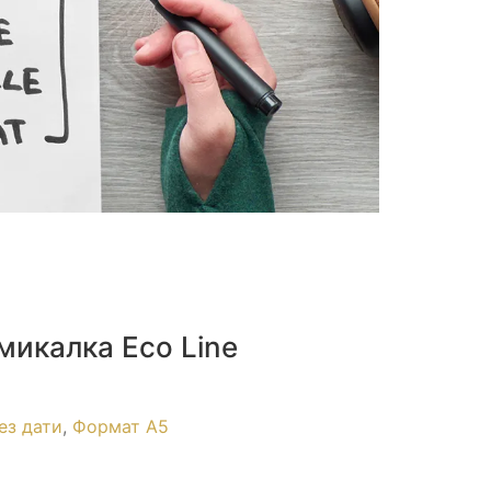
микалка Eco Line
ез дати
,
Формат А5