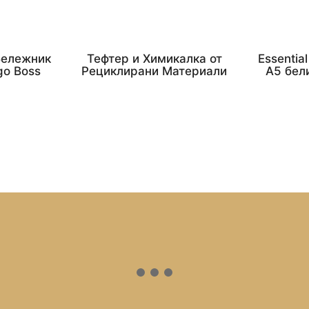
 Бележник
Тефтер и Химикалка от
Essentia
go Boss
Рециклирани Материали
A5 бел