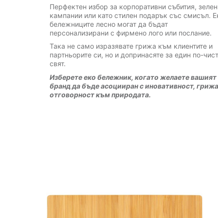
Перфектен избор за корпоративни събития, зелен
кампании или като стилен подарък със смисъл. Е
бележниците лесно могат да бъдат
персонализирани с фирмено лого или послание.
Така не само изразявате грижа към клиентите и
партньорите си, но и допринасяте за един по-чис
свят.
Изберете еко бележник, когато желаете вашият
бранд да бъде асоцииран с иновативност, грижа
отговорност към природата.