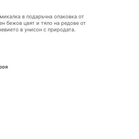
микалка в подаръчна опаковка от
ен бежов цвят и тяло на редове от
евието в унисон с природата.
роя