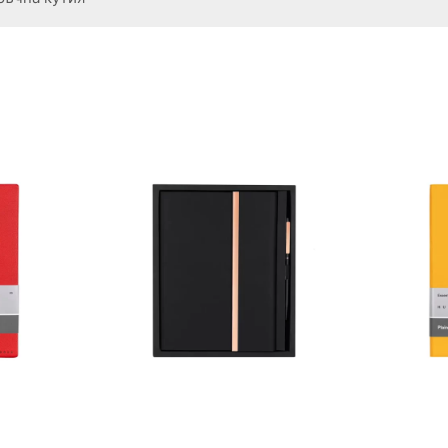
ръчна кутия