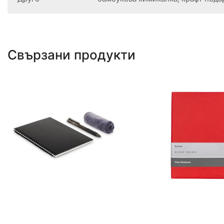
Брой страници
180 страници
Хартия
рециклирана
Тяло
на редове
Цвят
Бежов
Друго
бамбукова химикалка, крафт пода
Свързани продукти