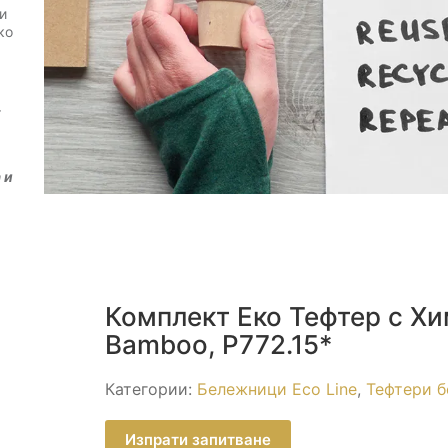
и
ко
т
 и
Комплект Еко Тефтер с Хи
Bamboo, P772.15*
Категории:
Бележници Eco Line
,
Тефтери б
Изпрати запитване