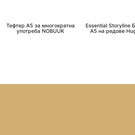
Тефтер А5 за многократна
Essential Storyline
употреба NOBUUK
A5 на редове Hu