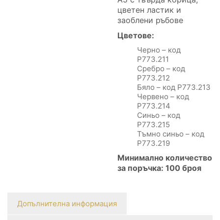
цветен ластик и
заоблени ръбове
Цветове:
Черно – код
P773.211
Сребро – код
Р773.212
Бяло – код Р773.213
Червено – код
Р773.214
Синьо – код
P773.215
Тъмно синьо – код
P773.219
Минимално количество
за поръчка: 100 броя
Допълнителна информация