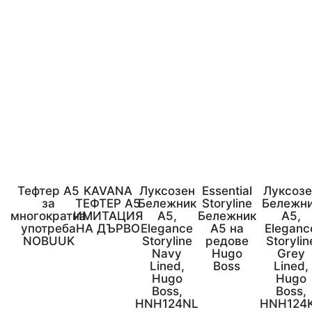
Тефтер А5
KAVANA
Луксозен
Essential
Луксозе
за
ТЕФТЕР A5
Бележник
Storyline
Бележн
многократна
ИМИТАЦИЯ
А5,
Бележник
А5,
употреба
НА ДЪРВО
Elegance
A5 на
Eleganc
NOBUUK
Storyline
редове
Storylin
Navy
Hugo
Grey
Lined,
Boss
Lined,
Hugo
Hugo
Boss,
Boss,
HNH124NL
HNH124