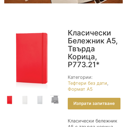
Класически
Бележник А5,
Твърда
Корица,
P773.21*
Категории:
Тефтери без дати
,
Формат А5
Изпрати запитване
Класически бележник
А5 с твърда корицa,