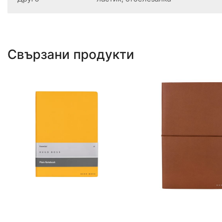
Брой страници
144 страници
Хартия
рециклирана
Тяло
на редове
Цвят
Кафяв/Зелен, Кафяв/Син, Кафяв/Ч
Друго
ластик, отбелезалка
Свързани продукти