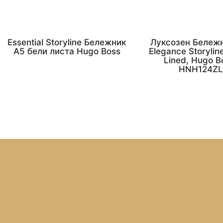
Essential Storyline Бележник
Луксозен Бележн
A5 бели листа Hugo Boss
Elegance Storylin
Lined, Hugo B
HNH124ZL