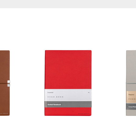
ервен, Кафяв/Черен