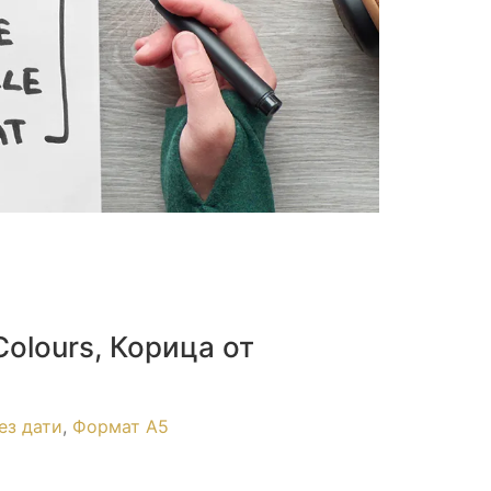
Colours, Корица от
ез дати
,
Формат А5