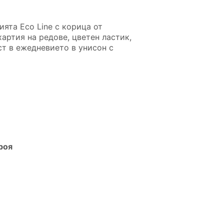
ията Eco Line с корица от
артия на редове, цветен ластик,
ст в ежедневието в унисон с
роя