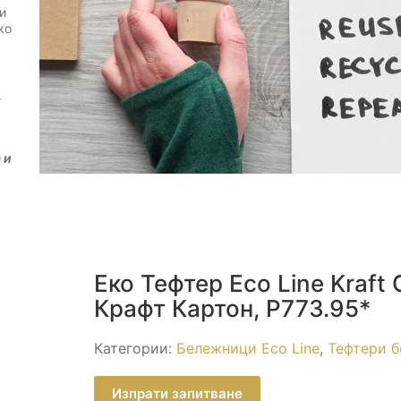
и
ко
т
 и
Еко Тефтер Eco Line Kraft 
Крафт Картон, P773.95*
Категории:
Бележници Eco Line
,
Тефтери б
Изпрати запитване