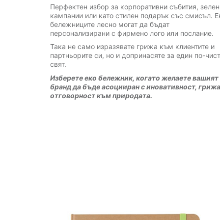
Перфектен избор за корпоративни събития, зелен
кампании или като стилен подарък със смисъл. Е
бележниците лесно могат да бъдат
персонализирани с фирмено лого или послание.
Така не само изразявате грижа към клиентите и
партньорите си, но и допринасяте за един по-чис
свят.
Изберете еко бележник, когато желаете вашият
бранд да бъде асоцииран с иновативност, грижа
отговорност към природата.