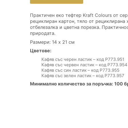
Практичен еко тефтер Kraft Colours от сер
рециклиран картон, тяло от рециклирана х
отбелезалка и цветна порезка. Практично
природата.
Размери: 14 х 21 см
Цветове:
Кафяв със черен ластик – код P773.951
Кафяв със червен ластик – код P773.954
Кафяв със син ластик – код P773.955
Кафяв със зелен ластик – код P773.957
Минимално количество за поръчка: 100 б