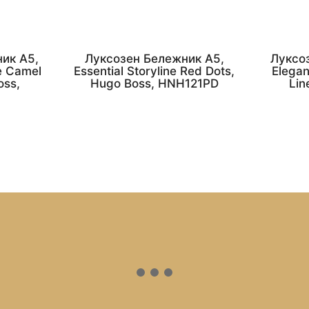
ик А5,
Луксозен Бележник А5,
Луксо
e Camel
Essential Storyline Red Dots,
Elegan
oss,
Hugo Boss, HNH121PD
Lin