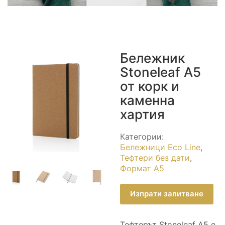
Бележник
Stoneleaf A5
от корк и
каменна
хартия
Категории:
Бележници Eco Line
,
Тефтери без дати
,
Формат А5
Изпрати запитване
Тефтерът Stoneleaf A5 е