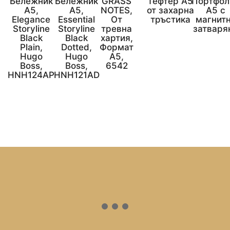
Бележник
Бележник
GRASS
Тефтер A5
Портфол
А5,
А5,
NOTES,
от захарна
А5 с
Elegance
Essential
От
тръстика
магнит
Storyline
Storyline
тревна
затваря
Black
Black
хартия,
Plain,
Dotted,
Формат
Hugo
Hugo
А5,
Boss,
Boss,
6542
HNH124AP
HNH121AD