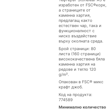
изработен от FSC®корк,
а страниците от
каменна хартия,
предлагащ както
естествен чар, така и
функционалност с
ниско въздействие
върху околната среда.
Брой страници:
80
листа (160 страници)
висококачествена бяла
каменна хартия на
редове и тегло 120
g/m².
Опакован в FSC® микс
крафт джоб.
Код на продукта:
774589
Минимално количество