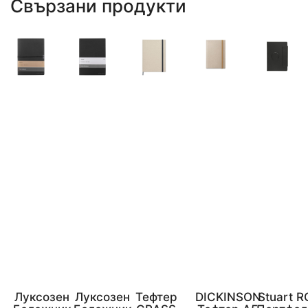
Свързани продукти
Луксозен
Луксозен
Тефтер
DICKINSON
Stuart R