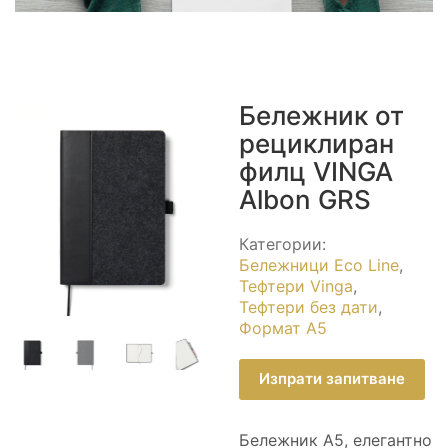
Бележник от
рециклиран
филц VINGA
Albon GRS
Категории:
Бележници Eco Line
,
Тефтери Vinga
,
Тефтери без дати
,
Формат А5
Изпрати запитване
Бележник A5, елегантно