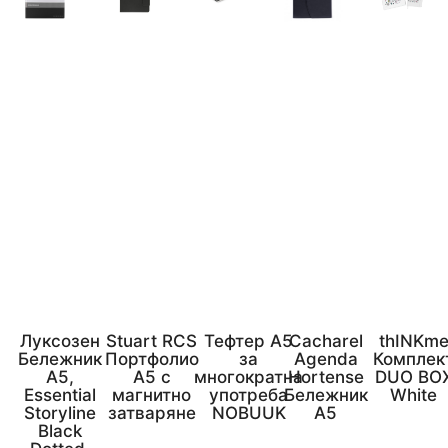
Луксозен
Stuart RCS
Тефтер А5
Cacharel
thINKm
Бележник
Портфолио
за
Agenda
Комплек
А5,
А5 с
многократна
Hortense
DUO BO
Essential
магнитно
употреба
Бележник
White
Storyline
затваряне
NOBUUK
А5
Black